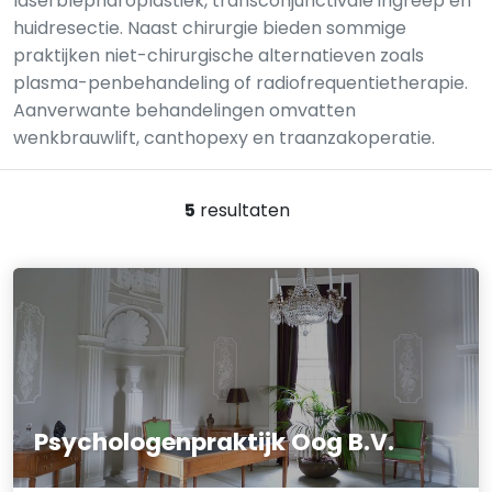
laserblepharoplastiek, transconjunctivale ingreep en
huidresectie. Naast chirurgie bieden sommige
praktijken niet-chirurgische alternatieven zoals
plasma-penbehandeling of radiofrequentietherapie.
Aanverwante behandelingen omvatten
wenkbrauwlift, canthopexy en traanzakoperatie.
5
resultaten
Psychologenpraktijk Oog B.V.