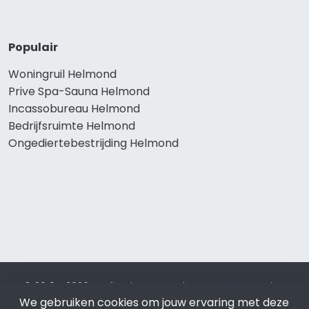
Populair
Woningruil Helmond
Prive Spa-Sauna Helmond
Incassobureau Helmond
Bedrijfsruimte Helmond
Ongediertebestrijding Helmond
© 2019 - 2026 Realisatie en SEO door
SEO-bureau
Lion
Internet. Betaal alleen voor bewezen resultaten?
SEO
We gebruiken cookies om jouw ervaring met deze