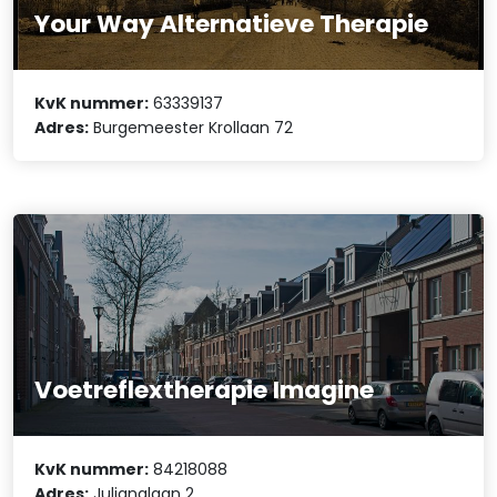
Your Way Alternatieve Therapie
KvK nummer:
63339137
Adres:
Burgemeester Krollaan 72
Voetreflextherapie Imagine
KvK nummer:
84218088
Adres:
Julianalaan 2