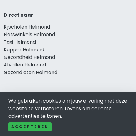
Direct naar
Rijscholen Helmond
Fietswinkels Helmond
Taxi Helmond
Kapper Helmond
Gezondheid Helmond
Afvallen Helmond
Gezond eten Helmond
Bekend in Helmond
We gebruiken cookies om jouw ervaring met deze
website te verbeteren, tevens om gerichte
Restaurants Helmond
advertenties te tonen.
Catering Helmond
Schoonheidssalon Helmond
ACCEPTEREN
Tandartspraktijken Helmond