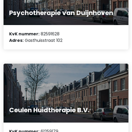
Psychotherapie van Duijnhoven
KvK nummer:
82591628
Adres:
Gasthuisstraat 102
Ceulen Huidtherapie B.V.
KvK nummer:
61259179