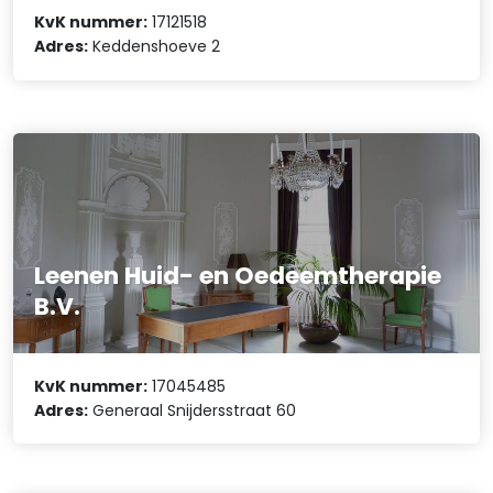
KvK nummer:
17121518
Adres:
Keddenshoeve 2
Leenen Huid- en Oedeemtherapie
B.V.
KvK nummer:
17045485
Adres:
Generaal Snijdersstraat 60