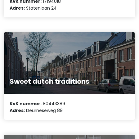
KvK nummer:
17194018
Adres:
Statenlaan 24
Sweet dutch traditions
KvK nummer:
80443389
Adres:
Deurneseweg 89