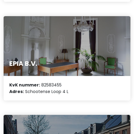
EPIA B.V.
KvK nummer:
82583455
Adres:
Schootense Loop 4 L