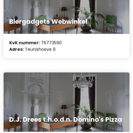
Biergadgets Webwinkel
KvK nummer:
76773590
Adres:
Teunishoeve 9
D.J. Drees t.h.o.d.n. Domino's Pizza