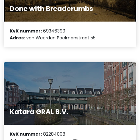
Done with Breadcrumbs
KvK nummer:
69346399
Adres:
van Weerden Poelmanstraat 55
Katara GRAL B.V.
KvK nummer:
82284008