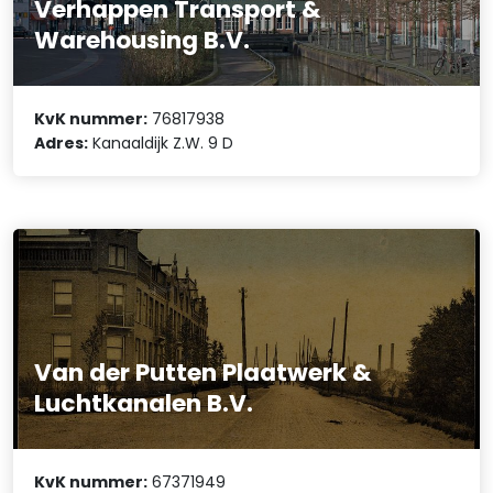
Verhappen Transport &
Warehousing B.V.
KvK nummer:
76817938
Adres:
Kanaaldijk Z.W. 9 D
Van der Putten Plaatwerk &
Luchtkanalen B.V.
KvK nummer:
67371949