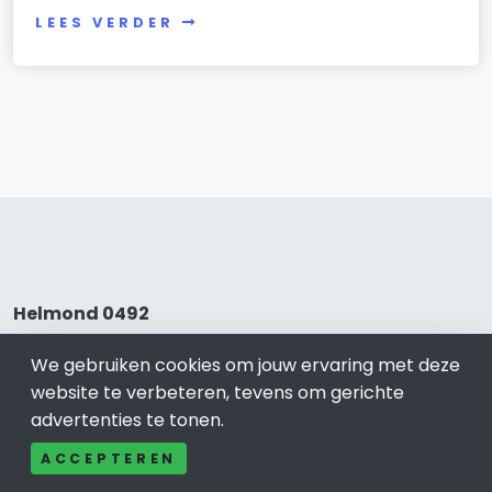
LEES VERDER
Helmond 0492
Bel ons: 085-04 10 177
We gebruiken cookies om jouw ervaring met deze
Contact
website te verbeteren, tevens om gerichte
Adverteren
advertenties te tonen.
Over ons
ACCEPTEREN
Cookieverklaring