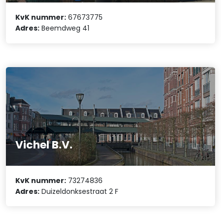
KvK nummer:
67673775
Adres:
Beemdweg 41
Vichel B.V.
KvK nummer:
73274836
Adres:
Duizeldonksestraat 2 F