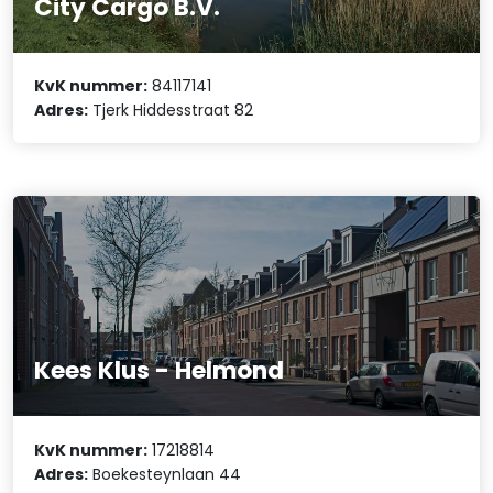
City Cargo B.V.
KvK nummer:
84117141
Adres:
Tjerk Hiddesstraat 82
Kees Klus - Helmond
KvK nummer:
17218814
Adres:
Boekesteynlaan 44