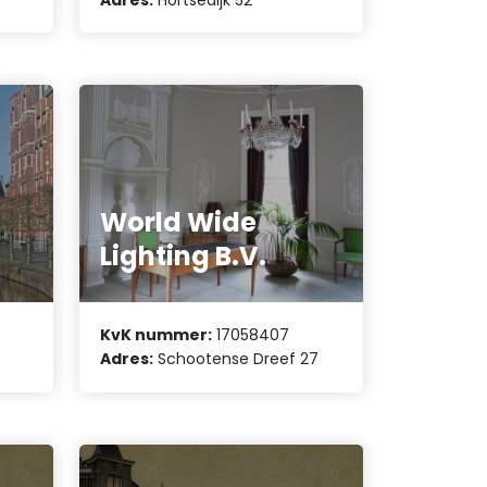
World Wide
Lighting B.V.
KvK nummer:
17058407
Adres:
Schootense Dreef 27