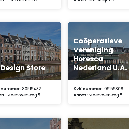
Coöperatieve
Vereniging
Horesca
 Design Store
Nederland U.A.
 nummer:
80516432
KvK nummer:
09156808
es:
Steenovenweg 5
Adres:
Steenovenweg 5