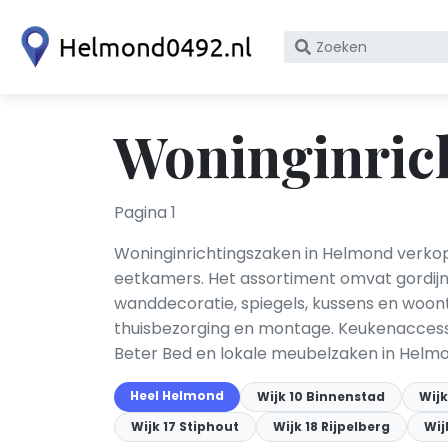
Zoek
op
bedrijfsnaam
of
Woninginric
KvK
nummer
Pagina 1
Woninginrichtingszaken in Helmond verkop
eetkamers. Het assortiment omvat gordijne
wanddecoratie, spiegels, kussens en woon
thuisbezorging en montage. Keukenaccess
Beter Bed en lokale meubelzaken in Helmo
Heel Helmond
Wijk 10 Binnenstad
Wij
Wijk 17 Stiphout
Wijk 18 Rijpelberg
Wij