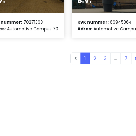
V.
B.V.
 nummer:
78271363
KvK nummer:
66945364
es:
Automotive Campus 70
Adres:
Automotive Campu
1
2
3
...
7