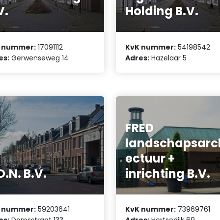
V.
Holding B.V.
 nummer:
17091112
KvK nummer:
54198542
es:
Gerwenseweg 14
Adres:
Hazelaar 5
FRED
landschapsarc
ectuur +
O.N. B.V.
inrichting B.V.
 nummer:
59203641
KvK nummer:
73969761
es:
Dorpsstraat 133
Adres:
Hortsedijk 69