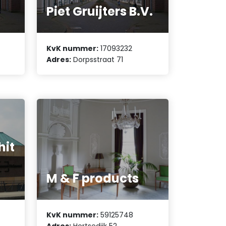
Piet Gruijters B.V.
KvK nummer:
17093232
Adres:
Dorpsstraat 71
hit
M & F products
KvK nummer:
59125748
Adres:
Hortsedijk 52