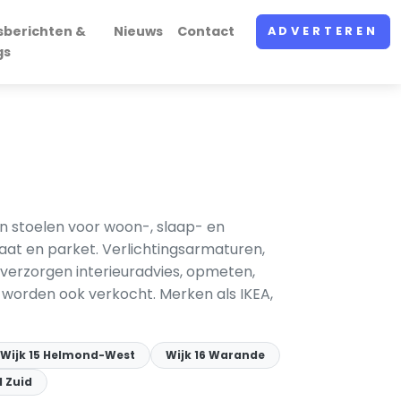
sberichten &
Nieuws
Contact
ADVERTEREN
gs
n stoelen voor woon-, slaap- en
naat en parket. Verlichtingsarmaturen,
verzorgen interieuradvies, opmeten,
worden ook verkocht. Merken als IKEA,
Wijk 15 Helmond-West
Wijk 16 Warande
d Zuid