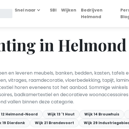
Snel naar
SBI
Wijken
Bedrijven
Per
Helmond
Blo
hting in Helmond
en en leveren meubels, banken, bedden, kasten, tafels e
n, vitrages, raamdecoratie, vloerbedekking, tapijt, lami
textiel horen eveneens tot het aanbod. Sommige winkels 
oires, badkamertextiel en decoratieve woonaccessoires 
nd vallen binnen deze categorie.
k 12 Helmond-Noord
Wijk 13 't Hout
Wijk 14 Brouwhuis
k 19 Dierdonk
Wijk 21 Brandevoort
Wijk 29 Industriegebie