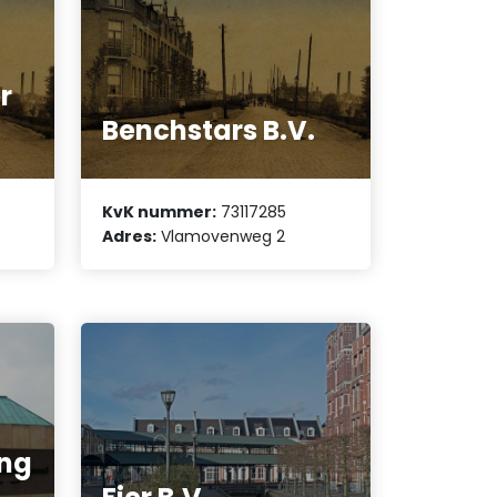
r
Benchstars B.V.
KvK nummer:
73117285
Adres:
Vlamovenweg 2
ing