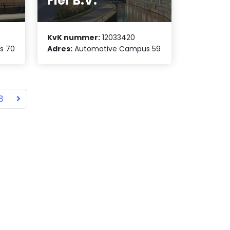
Fier B.V.
KvK nummer:
12033420
s 70
Adres:
Automotive Campus 59
8