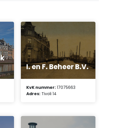
jk
I. en F. Beheer B.V.
KvK nummer:
17075663
Adres:
Tivoli 14