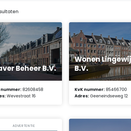
sultaten
Wonen Lingewi
ver Beheer B.V.
B.V.
 nummer:
82608458
KvK nummer:
85466700
es:
Wevestraat 16
Adres:
Geeneindseweg 12
ADVERTENTIE