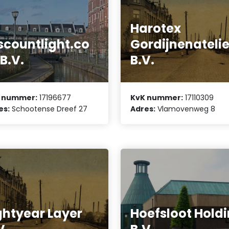
Harotex
scountlight.co
Gordijnenatelie
B.V.
B.V.
 nummer:
17196677
KvK nummer:
17110309
es:
Schootense Dreef 27
Adres:
Vlamovenweg 8
ghtyear Layer
Hoefsloot Hold