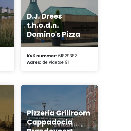
D.J. Drees
t.h.o.d.n.
Domino's Pizza
KvK nummer:
61829382
Adres:
de Plaetse 91
Pizzeria Grillroom
Cappadocia