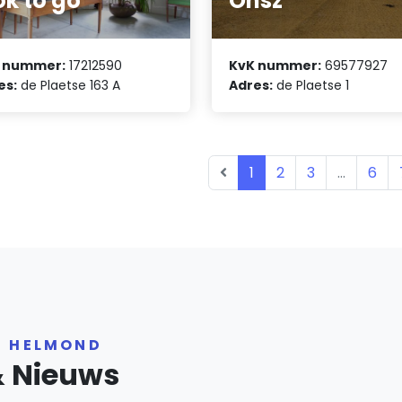
k to go
Onsz
 nummer:
17212590
KvK nummer:
69577927
es:
de Plaetse 163 A
Adres:
de Plaetse 1
1
2
3
...
6
R HELMOND
& Nieuws