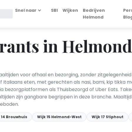
Snel naar
SBI
Wijken
Bedrijven
Per
Helmond
Blo
urants in Helmon
altijden voor afhaal en bezorging, zonder zitgelegenhei
of Italiaans eten, met gerechten als nasi, bami, kip tikka 
 via bezorgplatformen als Thuisbezorgd of Uber Eats. Ta
ltijden zijn gangbare begrippen in deze branche. Maalti
geboden.
 14 Brouwhuis
Wijk 15 Helmond-West
Wijk 17 Stiphout