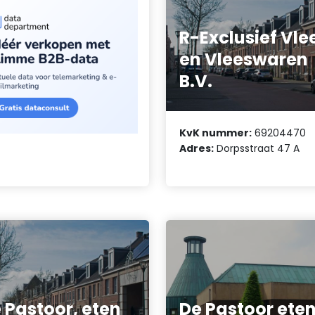
R-Exclusief Vle
en Vleeswaren
B.V.
KvK nummer:
69204470
Adres:
Dorpsstraat 47 A
 Pastoor, eten
De Pastoor ete