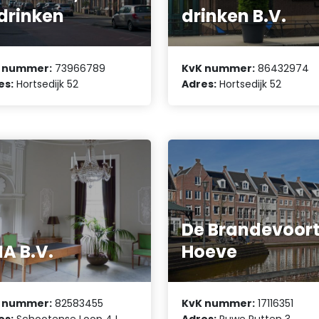
drinken
drinken B.V.
 nummer:
73966789
KvK nummer:
86432974
es:
Hortsedijk 52
Adres:
Hortsedijk 52
De Brandevoor
IA B.V.
Hoeve
 nummer:
82583455
KvK nummer:
17116351
es:
Schootense Loop 4 L
Adres:
Ruwe Putten 3