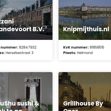
zzani
andevoort B.V.
Knipmijthuis.nl
 nummer:
82847932
KvK nummer:
81858515
es:
Herselsestraat 3
Plaats:
Helmond
uShu sushi &
Grillhouse By