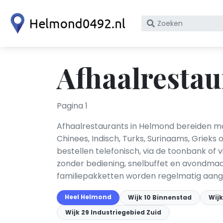
Zoek
op
bedrijfsnaam
of
Afhaalresta
KvK
nummer
Pagina 1
Afhaalrestaurants in Helmond bereiden ma
Chinees, Indisch, Turks, Surinaams, Grieks 
bestellen telefonisch, via de toonbank of
zonder bediening, snelbuffet en avondmaa
familiepakketten worden regelmatig aan
Heel Helmond
Wijk 10 Binnenstad
Wijk
Wijk 29 Industriegebied Zuid