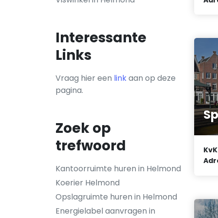
Interessante
Links
Vraag hier een
link
aan op deze
pagina.
Sp
Zoek op
trefwoord
KvK
Adr
Kantoorruimte huren in Helmond
Koerier Helmond
Opslagruimte huren in Helmond
Energielabel aanvragen in