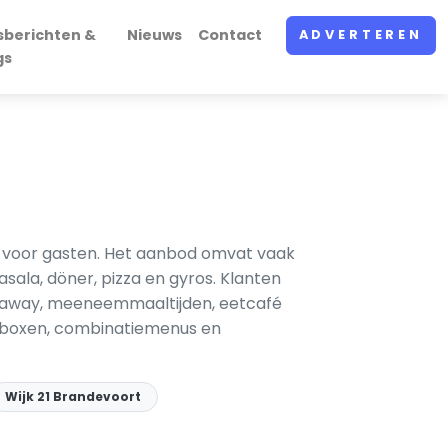
sberichten &
Nieuws
Contact
ADVERTEREN
gs
d
d voor gasten. Het aanbod omvat vaak
masala, döner, pizza en gyros. Klanten
keaway, meeneem­maaltijden, eetcafé
jdboxen, combinatiemenus en
Wijk 21 Brandevoort