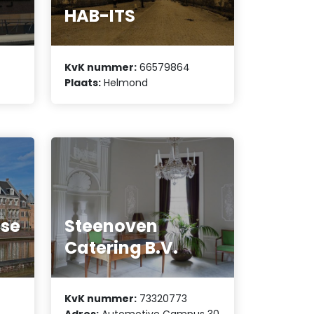
HAB-ITS
KvK nummer:
66579864
Plaats:
Helmond
tse
Steenoven
Catering B.V.
KvK nummer:
73320773
Adres:
Automotive Campus 30