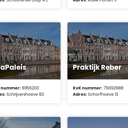
aPaleis
Praktijk Reber
 nummer:
81156200
KvK nummer:
75692988
es:
Schrijvershoeve 82
Adres:
Schorfhoeve 13