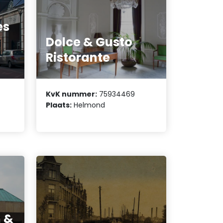
es
Dolce & Gusto
Ristorante
KvK nummer:
75934469
Plaats:
Helmond
n &