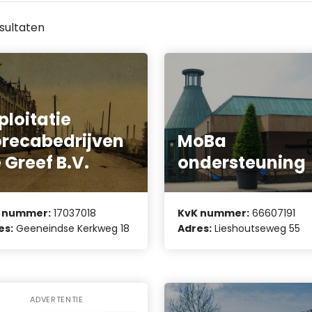
sultaten
ploitatie
recabedrijven
MoBa
 Greef B.V.
ondersteuning
 nummer:
17037018
KvK nummer:
66607191
es:
Geeneindse Kerkweg 18
Adres:
Lieshoutseweg 55
ADVERTENTIE