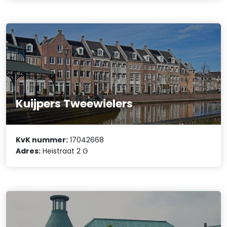
Kuijpers Tweewielers
KvK nummer:
17042668
Adres:
Heistraat 2 G