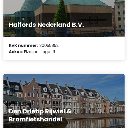
Halfords Nederland B.V.
KvK nummer:
30055852
Adres:
Elzaspassage 19
Den Drietip Rijwiel &
Bromfietshandel