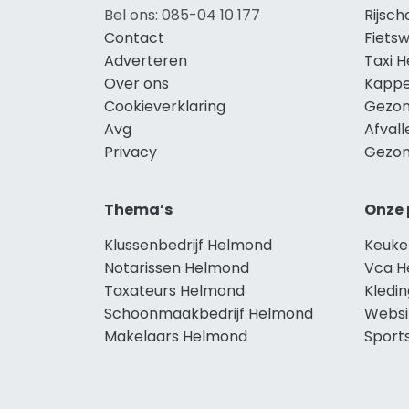
Bel ons: 085-04 10 177
Rijsc
Contact
Fiets
Adverteren
Taxi 
Over ons
Kappe
Cookieverklaring
Gezon
Avg
Afval
Privacy
Gezon
Thema’s
Onze 
Klussenbedrijf Helmond
Keuke
Notarissen Helmond
Vca H
Taxateurs Helmond
Kledi
Schoonmaakbedrijf Helmond
Websi
Makelaars Helmond
Sport