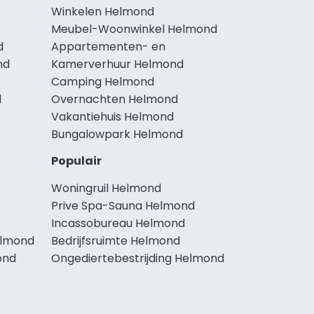
Winkelen Helmond
Meubel-Woonwinkel Helmond
d
Appartementen- en
nd
Kamerverhuur Helmond
Camping Helmond
d
Overnachten Helmond
Vakantiehuis Helmond
Bungalowpark Helmond
Populair
Woningruil Helmond
Prive Spa-Sauna Helmond
Incassobureau Helmond
elmond
Bedrijfsruimte Helmond
ond
Ongediertebestrijding Helmond