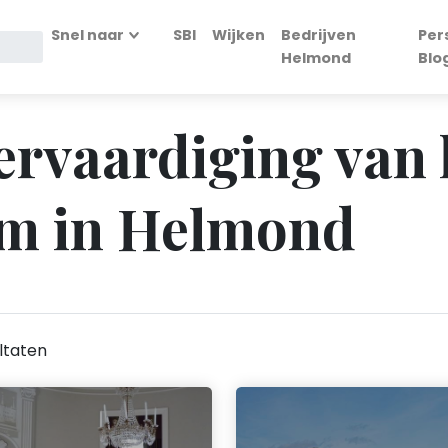
Snel naar
SBI
Wijken
Bedrijven
Per
Helmond
Blo
Vervaardiging van 
rm in Helmond
ltaten