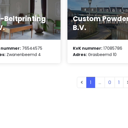
-Beltprinting
Custom Powde
V.
B.V.
 nummer:
76544575
KvK nummer:
17085786
es:
Zwanenbeemd 4
Adres:
Grasbeemd 10
1
...
0
1