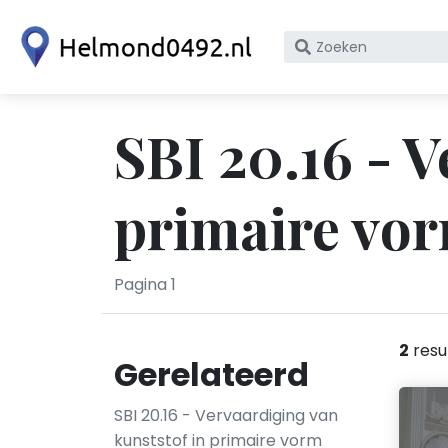
Zoek
op
bedrijfsnaam
of
SBI 20.16 - 
KvK
nummer
primaire vo
Pagina 1
2
resu
Gerelateerd
SBI 20.16 - Vervaardiging van
kunststof in primaire vorm