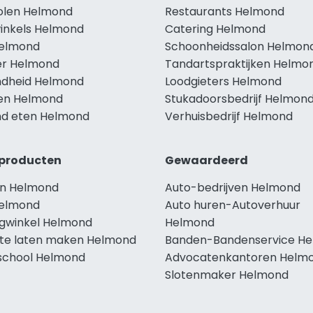
holen Helmond
Restaurants Helmond
winkels Helmond
Catering Helmond
Helmond
Schoonheidssalon Helmon
r Helmond
Tandartspraktijken Helmo
dheid Helmond
Loodgieters Helmond
len Helmond
Stukadoorsbedrijf Helmon
d eten Helmond
Verhuisbedrijf Helmond
producten
Gewaardeerd
n Helmond
Auto-bedrijven Helmond
elmond
Auto huren-Autoverhuur
ngwinkel Helmond
Helmond
te laten maken Helmond
Banden-Bandenservice H
school Helmond
Advocatenkantoren Helm
Slotenmaker Helmond