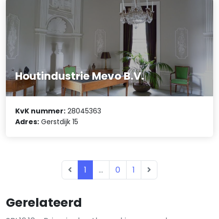
Houtindustrie Mevo B.V.
KvK nummer:
28045363
Adres:
Gerstdijk 15
1
...
0
1
Gerelateerd