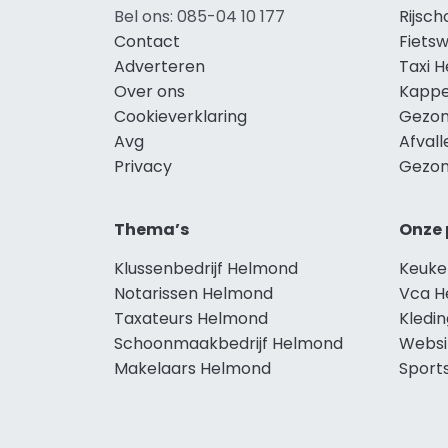
Bel ons: 085-04 10 177
Rijsc
Contact
Fiets
Adverteren
Taxi 
Over ons
Kappe
Cookieverklaring
Gezon
Avg
Afval
Privacy
Gezon
Thema’s
Onze 
Klussenbedrijf Helmond
Keuke
Notarissen Helmond
Vca H
Taxateurs Helmond
Kledi
Schoonmaakbedrijf Helmond
Websi
Makelaars Helmond
Sport