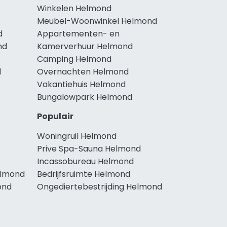
Winkelen Helmond
Meubel-Woonwinkel Helmond
d
Appartementen- en
nd
Kamerverhuur Helmond
Camping Helmond
d
Overnachten Helmond
Vakantiehuis Helmond
Bungalowpark Helmond
Populair
Woningruil Helmond
Prive Spa-Sauna Helmond
Incassobureau Helmond
elmond
Bedrijfsruimte Helmond
ond
Ongediertebestrijding Helmond