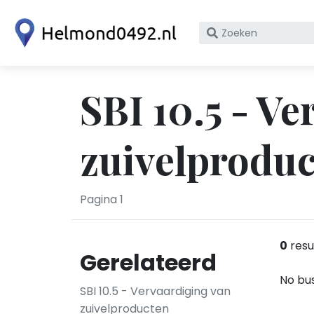
Zoek
op
bedrijfsnaam
of
SBI 10.5 - V
KvK
nummer
zuivelprodu
Pagina 1
0
resu
Gerelateerd
No bus
SBI 10.5 - Vervaardiging van
zuivelproducten