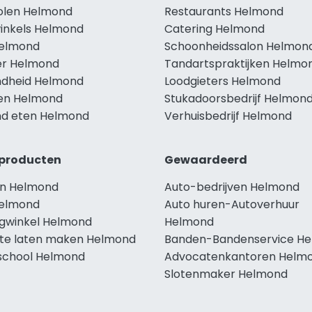
holen Helmond
Restaurants Helmond
winkels Helmond
Catering Helmond
Helmond
Schoonheidssalon Helmon
r Helmond
Tandartspraktijken Helmo
dheid Helmond
Loodgieters Helmond
len Helmond
Stukadoorsbedrijf Helmon
d eten Helmond
Verhuisbedrijf Helmond
producten
Gewaardeerd
n Helmond
Auto-bedrijven Helmond
elmond
Auto huren-Autoverhuur
ngwinkel Helmond
Helmond
te laten maken Helmond
Banden-Bandenservice H
school Helmond
Advocatenkantoren Helm
Slotenmaker Helmond