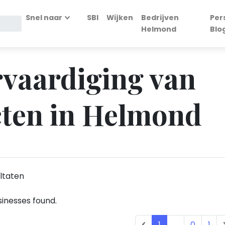
Snel naar
SBI
Wijken
Bedrijven
Per
Helmond
Blo
ervaardiging van
cten in Helmond
ltaten
inesses found.
1
...
0
1