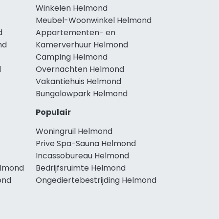
Winkelen Helmond
Meubel-Woonwinkel Helmond
d
Appartementen- en
nd
Kamerverhuur Helmond
Camping Helmond
d
Overnachten Helmond
Vakantiehuis Helmond
Bungalowpark Helmond
Populair
Woningruil Helmond
Prive Spa-Sauna Helmond
Incassobureau Helmond
elmond
Bedrijfsruimte Helmond
ond
Ongediertebestrijding Helmond