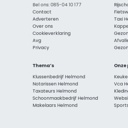
Bel ons: 085-04 10 177
Rijsc
Contact
Fiets
Adverteren
Taxi 
Over ons
Kappe
Cookieverklaring
Gezon
Avg
Afval
Privacy
Gezon
Thema’s
Onze 
Klussenbedrijf Helmond
Keuke
Notarissen Helmond
Vca H
Taxateurs Helmond
Kledi
Schoonmaakbedrijf Helmond
Websi
Makelaars Helmond
Sport