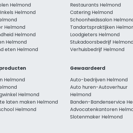
holen Helmond
Restaurants Helmond
winkels Helmond
Catering Helmond
Helmond
Schoonheidssalon Helmon
r Helmond
Tandartspraktijken Helmo
dheid Helmond
Loodgieters Helmond
len Helmond
Stukadoorsbedrijf Helmon
d eten Helmond
Verhuisbedrijf Helmond
producten
Gewaardeerd
n Helmond
Auto-bedrijven Helmond
elmond
Auto huren-Autoverhuur
ngwinkel Helmond
Helmond
te laten maken Helmond
Banden-Bandenservice H
school Helmond
Advocatenkantoren Helm
Slotenmaker Helmond