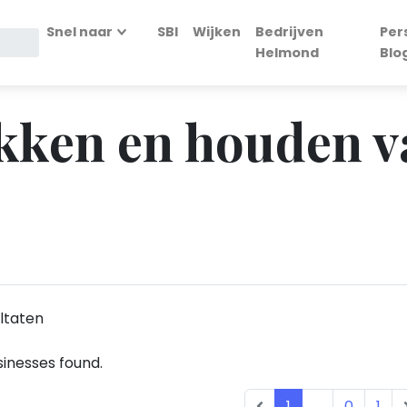
Snel naar
SBI
Wijken
Bedrijven
Per
Helmond
Blo
okken en houden v
ltaten
inesses found.
1
...
0
1