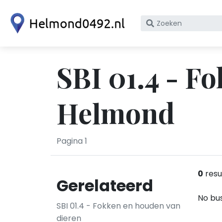
Zoek
op
bedrijfsnaam
of
SBI 01.4 - F
KvK
nummer
Helmond
Pagina 1
0
resu
Gerelateerd
No bus
SBI 01.4 - Fokken en houden van
dieren