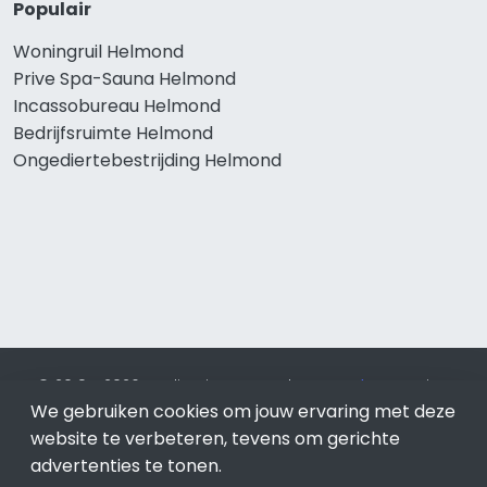
Populair
Woningruil Helmond
Prive Spa-Sauna Helmond
Incassobureau Helmond
Bedrijfsruimte Helmond
Ongediertebestrijding Helmond
© 2019 - 2026 Realisatie en SEO door
SEO-bureau
Lion
Internet. Betaal alleen voor bewezen resultaten?
SEO
We gebruiken cookies om jouw ervaring met deze
optimalisatie No Cure No Pay
.
Helmond
is onderdeel van
website te verbeteren, tevens om gerichte
Lion Internet.
advertenties te tonen.