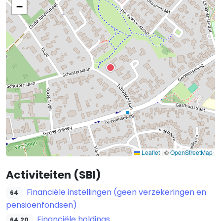
−
Leaflet
|
©
OpenStreetMap
Activiteiten (SBI)
Financiële instellingen (geen verzekeringen en
64
pensioenfondsen)
Financiële holdings
64.20