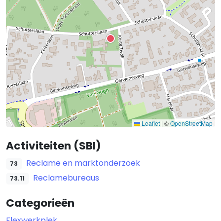
Leaflet
|
©
OpenStreetMap
Activiteiten (SBI)
Reclame en marktonderzoek
73
Reclamebureaus
73.11
Categorieën
Flexwerkplek