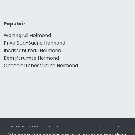
Populair
Woningruil Helmond
Prive Spa-Sauna Helmond
Incassobureau Helmond
Bedrijfsruimte Helmond
Ongediertebestrijding Helmond
© 2019 - 2026 Realisatie en SEO door
SEO-bureau
Lion
Internet. Betaal alleen voor bewezen resultaten?
SEO